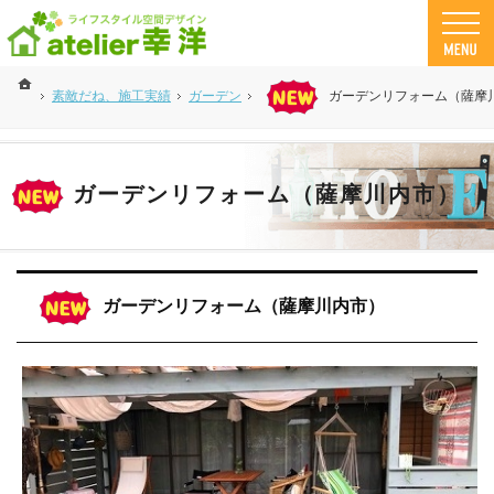
鹿児島 県の工務店、注文住宅なら幸洋。自然素材とデザインで「さわや家」な家づくりが
工務店・注文住宅 幸洋の自然素材住宅
ホーム
素敵だね、施工実績
ガーデン
ガーデンリフォーム（薩摩
ガーデンリフォーム（薩摩川内市）
ガーデンリフォーム（薩摩川内市）