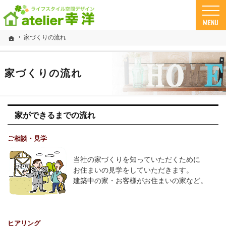
鹿児島 県の工務店、注文住宅なら幸洋。自然素材とデザインで「さわや家」な家づくりが
工務店・注文住宅 幸洋の自然素材住宅
家づくりの流れ
ホーム
家づくりの流れ
家ができるまでの流れ
ご相談・見学
当社の家づくりを知っていただくために
お住まいの見学をしていただきます。
建築中の家・お客様がお住まいの家など。
ヒアリング