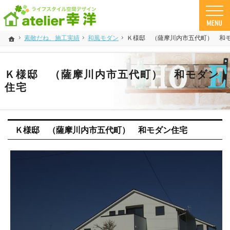
鹿児島 県の工務店、注文住宅なら幸洋。自然素材とデザインで「さわや家」な家づくりが
工務店・注文住宅 幸洋の自然素材住宅
素敵だね、施工実績
和風モダン
Ｋ様邸 （薩摩川内市五代町） 和
ホーム
Ｋ様邸 （薩摩川内市五代町） 和モダン
住宅
Ｋ様邸 （薩摩川内市五代町） 和モダン住宅