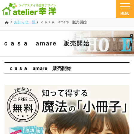
鹿児島 県の工務店、注文住宅なら幸洋。自然素材とデザインで「さわや家」な家づくりが
工務店・注文住宅 幸洋の自然素材住宅
お知らせ一覧
ｃａｓａ amare 販売開始
ホーム
ｃａｓａ amare 販売開始
ｃａｓａ amare 販売開始